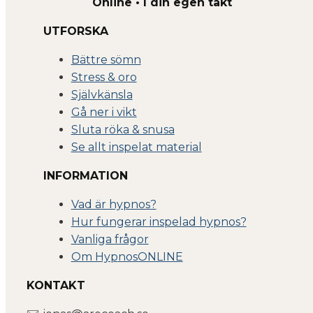
Online • I din egen takt
UTFORSKA
Bättre sömn
Stress & oro
Självkänsla
Gå ner i vikt
Sluta röka & snusa
Se allt inspelat material
INFORMATION
Vad är hypnos?
Hur fungerar inspelad hypnos?
Vanliga frågor
Om Hyp
nosONLINE
KONTAKT