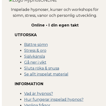
Inspelade hypnoser, kurser och workshops för
sömn, stress, vanor och personlig utveckling.
Online • I din egen takt
UTFORSKA
Bättre sömn
Stress & oro
Självkänsla
Gå ner i vikt
Sluta röka & snusa
Se allt inspelat material
INFORMATION
Vad är hypnos?
Hur fungerar inspelad hypnos?
Vanliga frågor