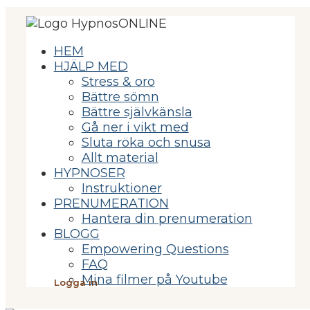
HEM
HJÄLP MED
Stress & oro
Bättre sömn
Bättre självkänsla
Gå ner i vikt med
Sluta röka och snusa
Allt material
HYPNOSER
Instruktioner
PRENUMERATION
Hantera din prenumeration
BLOGG
Empowering Questions
FAQ
Mina filmer på Youtube
Logga in