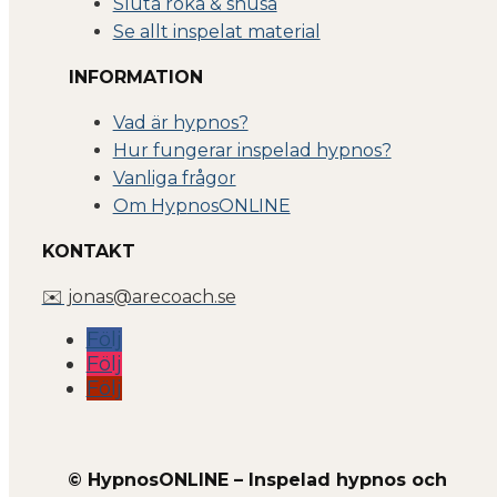
Sluta röka & snusa
Se allt inspelat material
INFORMATION
Vad är hypnos?
Hur fungerar inspelad hypnos?
Vanliga frågor
Om Hyp
nosONLINE
KONTAKT
✉️ jonas@arecoach.se
Följ
Följ
Följ
© HypnosONLINE – Inspelad hypnos och