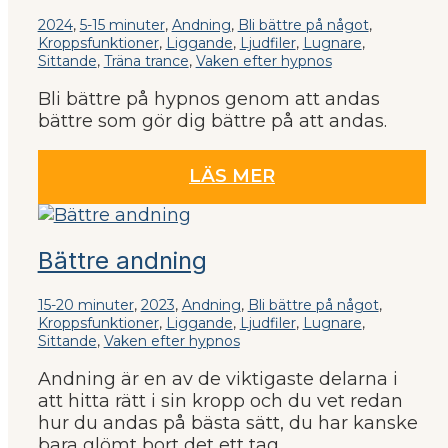
2024
,
5-15 minuter
,
Andning
,
Bli bättre på något
,
Kroppsfunktioner
,
Liggande
,
Ljudfiler
,
Lugnare
,
Sittande
,
Träna trance
,
Vaken efter hypnos
Bli bättre på hypnos genom att andas
bättre som gör dig bättre på att andas.
LÄS MER
Bättre andning
15-20 minuter
,
2023
,
Andning
,
Bli bättre på något
,
Kroppsfunktioner
,
Liggande
,
Ljudfiler
,
Lugnare
,
Sittande
,
Vaken efter hypnos
Andning är en av de viktigaste delarna i
att hitta rätt i sin kropp och du vet redan
hur du andas på bästa sätt, du har kanske
bara glömt bort det ett tag.