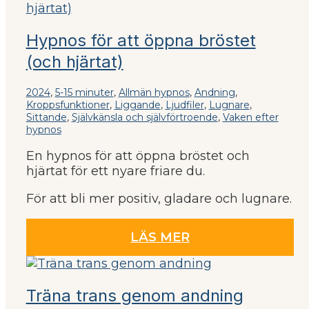
Hypnos för att öppna bröstet
(och hjärtat)
2024
,
5-15 minuter
,
Allmän hypnos
,
Andning
,
Kroppsfunktioner
,
Liggande
,
Ljudfiler
,
Lugnare
,
Sittande
,
Självkänsla och självförtroende
,
Vaken efter
hypnos
En hypnos för att öppna bröstet och
hjärtat för ett nyare friare du.
För att bli mer positiv, gladare och lugnare.
LÄS MER
Träna trans genom andning