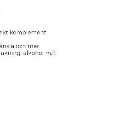
.
ekt komplement
vkänsla och mer
läkning, alkohol m.fl.