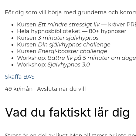
För dig som vill börja med grunderna och komma 
Kursen
Ett mindre stressigt liv
— kräver P
Hela hypnosbiblioteket — 80+ hypnoser
Kursen
3 minuter självhypnos
Kursen
Din självhypnos challenge
Kursen
Energi-booster challenge
Workshop:
Bättre liv på 5 minuter om dag
Workshop:
Självhypnos 3.0
Skaffa BAS
49 kr/mån · Avsluta när du vill
Vad du faktiskt lär dig
Stress är en del av livet. Men all stress är inte n