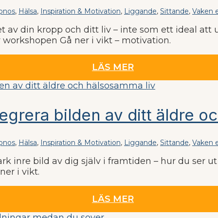
pnos
,
Hälsa
,
Inspiration & Motivation
,
Liggande
,
Sittande
,
Vaken e
t av din kropp och ditt liv – inte som ett ideal at
Ur workshopen Gå ner i vikt – motivation.
LÄS MER
tegrera bilden av ditt äldre 
pnos
,
Hälsa
,
Inspiration & Motivation
,
Liggande
,
Sittande
,
Vaken e
rk inre bild av dig själv i framtiden – hur du ser
er i vikt.
LÄS MER