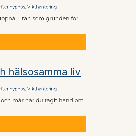
fter hypnos
,
VIkthantering
t uppnå, utan som grunden för
och hälsosamma liv
fter hypnos
,
VIkthantering
 ut och mår när du tagit hand om