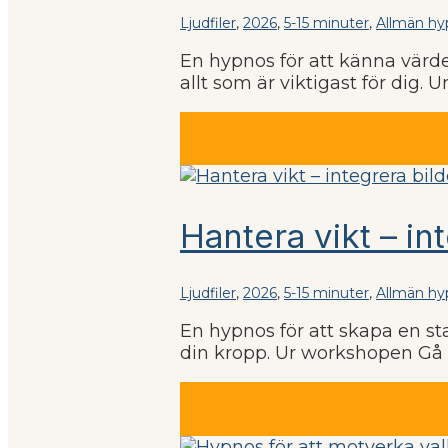
Ljudfiler
,
2026
,
5-15 minuter
,
Allmän hy
En hypnos för att känna värde
allt som är viktigast för dig. 
Hantera vikt – in
Ljudfiler
,
2026
,
5-15 minuter
,
Allmän hy
En hypnos för att skapa en sta
din kropp. Ur workshopen Gå n