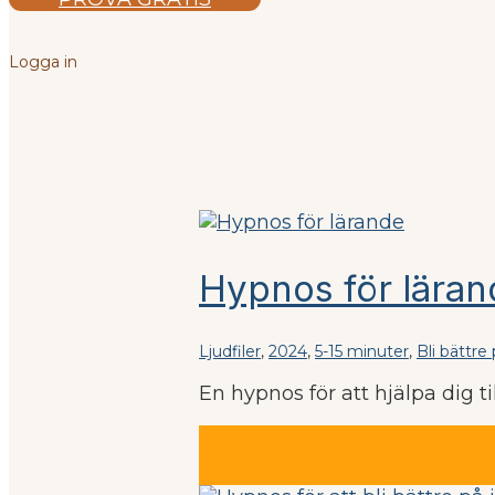
Logga in
Hypnos för läran
Ljudfiler
,
2024
,
5-15 minuter
,
Bli bättre
En hypnos för att hjälpa dig til