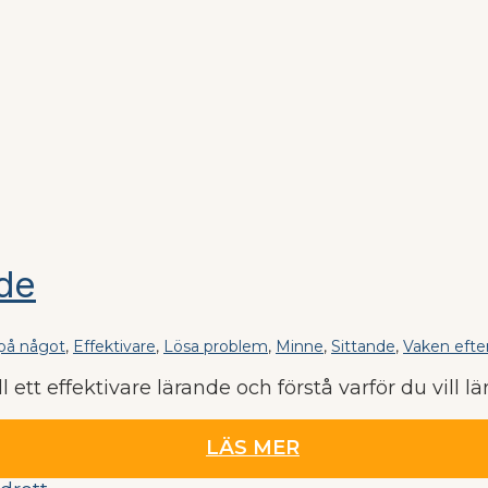
de
 på något
,
Effektivare
,
Lösa problem
,
Minne
,
Sittande
,
Vaken efte
l ett effektivare lärande och förstå varför du vill lär
LÄS MER