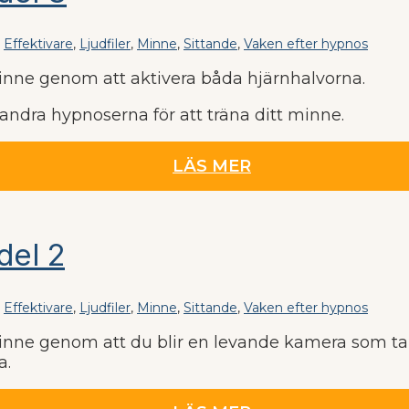
,
Effektivare
,
Ljudfiler
,
Minne
,
Sittande
,
Vaken efter hypnos
minne genom att aktivera båda hjärnhalvorna.
dra hypnoserna för att träna ditt minne.
LÄS MER
del 2
,
Effektivare
,
Ljudfiler
,
Minne
,
Sittande
,
Vaken efter hypnos
minne genom att du blir en levande kamera som tar
a.