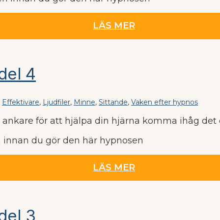
LÄS MER
del 4
,
Effektivare
,
Ljudfiler
,
Minne
,
Sittande
,
Vaken efter hypnos
t ankare för att hjälpa din hjärna komma ihåg det
en innan du gör den här hypnosen
LÄS MER
del 3