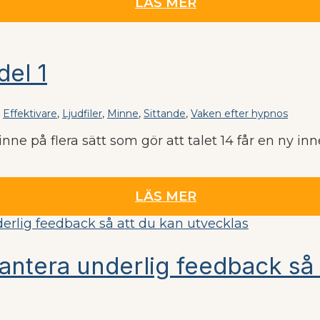
LÄS MER
del 1
,
Effektivare
,
Ljudfiler
,
Minne
,
Sittande
,
Vaken efter hypnos
inne på flera sätt som gör att talet 14 får en ny 
LÄS MER
 hantera underlig feedback så