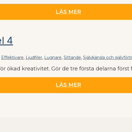
LÄS MER
l 4
,
Effektivare
,
Ljudfiler
,
Lugnare
,
Sittande
,
Självkänsla och självför
r ökad kreativitet. Gör de tre första delarna först f
LÄS MER