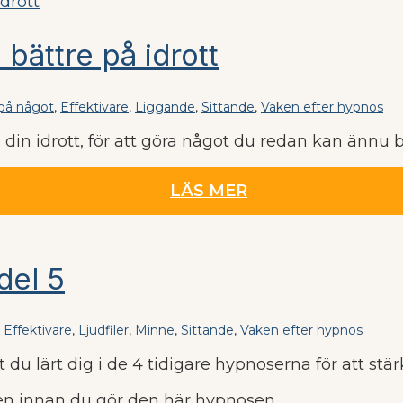
 bättre på idrott
 på något
,
Effektivare
,
Liggande
,
Sittande
,
Vaken efter hypnos
å din idrott, för att göra något du redan kan ännu 
LÄS MER
del 5
,
Effektivare
,
Ljudfiler
,
Minne
,
Sittande
,
Vaken efter hypnos
t du lärt dig i de 4 tidigare hypnoserna för att stä
rien innan du gör den här hypnosen