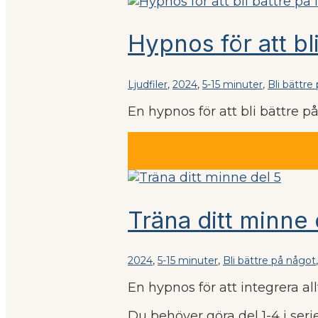
Hypnos för att bli
Ljudfiler
,
2024
,
5-15 minuter
,
Bli bättre
En hypnos för att bli bättre p
Träna ditt minne 
2024
,
5-15 minuter
,
Bli bättre på något
En hypnos för att integrera all
Du behöver göra del 1-4 i se