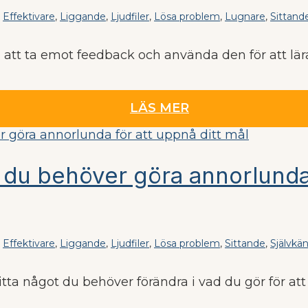
,
Effektivare
,
Liggande
,
Ljudfiler
,
Lösa problem
,
Lugnare
,
Sittand
å att ta emot feedback och använda den för att lär
LÄS MER
 du behöver göra annorlunda 
,
Effektivare
,
Liggande
,
Ljudfiler
,
Lösa problem
,
Sittande
,
Självkän
hitta något du behöver förändra i vad du gör för a