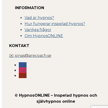
INFORMATION
Vad är hypnos?
Hur fungerar inspelad hypnos?
Vanliga frågor
Om Hyp
nosONLINE
KONTAKT
✉️ jonas@arecoach.se
Följ
Följ
Följ
© HypnosONLINE – Inspelad hypnos och
självhypnos online