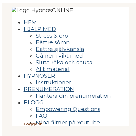
HEM
HJÄLP MED
Stress & oro
Bättre sömn
Bättre självkänsla
Gå ner i vikt med
Sluta röka och snusa
Allt material
HYPNOSER
Instruktioner
PRENUMERATION
Hantera din prenumeration
BLOGG
Empowering Questions
FAQ
Mina filmer på Youtube
Logga in