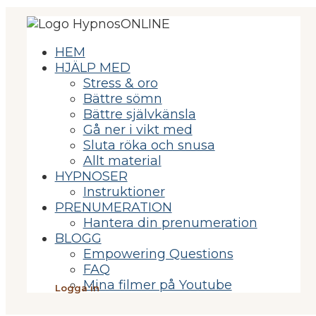
HEM
HJÄLP MED
Stress & oro
Bättre sömn
Bättre självkänsla
Gå ner i vikt med
Sluta röka och snusa
Allt material
HYPNOSER
Instruktioner
PRENUMERATION
Hantera din prenumeration
BLOGG
Empowering Questions
FAQ
Mina filmer på Youtube
Logga in