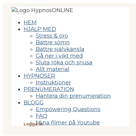
HEM
HJÄLP MED
Stress & oro
Bättre sömn
Bättre självkänsla
Gå ner i vikt med
Sluta röka och snusa
Allt material
HYPNOSER
Instruktioner
PRENUMERATION
Hantera din prenumeration
BLOGG
Empowering Questions
FAQ
Mina filmer på Youtube
Logga in