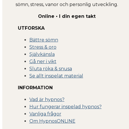
sömn, stress, vanor och personlig utveckling.
Online • I din egen takt
UTFORSKA
Bättre sömn
Stress & oro
Självkänsla
Gå ner i vikt
Sluta röka & snusa
Se allt inspelat material
INFORMATION
Vad är hypnos?
Hur fungerar inspelad hypnos?
Vanliga frågor
Om Hyp
nosONLINE