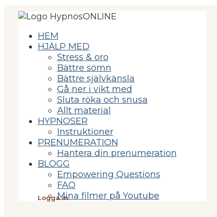
HEM
HJÄLP MED
Stress & oro
Bättre sömn
Bättre självkänsla
Gå ner i vikt med
Sluta röka och snusa
Allt material
HYPNOSER
Instruktioner
PRENUMERATION
Hantera din prenumeration
BLOGG
Empowering Questions
FAQ
Mina filmer på Youtube
Logga in