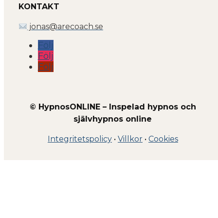
KONTAKT
jonas@arecoach.se
Följ
Följ
Följ
© HypnosONLINE – Inspelad hypnos och
självhypnos online
Integritetspolicy
•
Villkor
•
Cookies