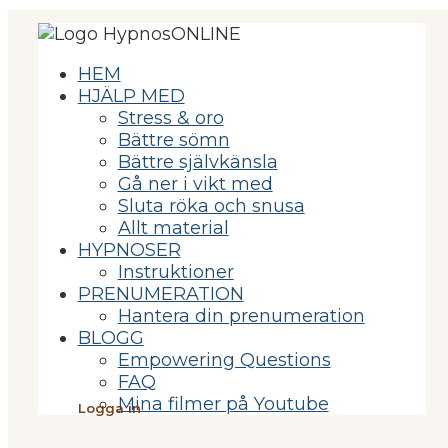
HEM
HJÄLP MED
Stress & oro
Bättre sömn
Bättre självkänsla
Gå ner i vikt med
Sluta röka och snusa
Allt material
HYPNOSER
Instruktioner
PRENUMERATION
Hantera din prenumeration
BLOGG
Empowering Questions
FAQ
Mina filmer på Youtube
Logga in