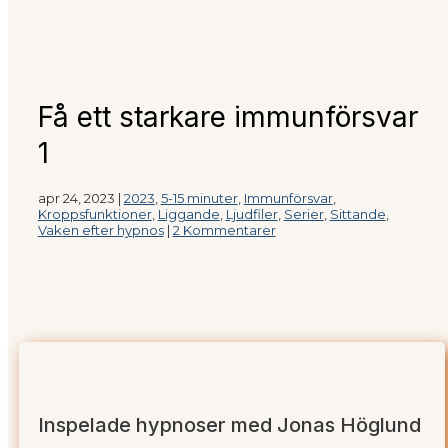
Få ett starkare immunförsvar
1
apr 24, 2023
|
2023
,
5-15 minuter
,
Immunförsvar
,
Kroppsfunktioner
,
Liggande
,
Ljudfiler
,
Serier
,
Sittande
,
Vaken efter hypnos
|
2 Kommentarer
Inspelade hypnoser med Jonas Höglund