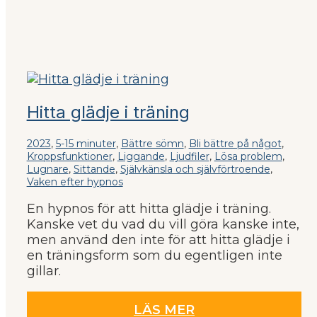
Hitta glädje i träning
2023
,
5-15 minuter
,
Bättre sömn
,
Bli bättre på något
,
Kroppsfunktioner
,
Liggande
,
Ljudfiler
,
Lösa problem
,
Lugnare
,
Sittande
,
Självkänsla och självförtroende
,
Vaken efter hypnos
En hypnos för att hitta glädje i träning.
Kanske vet du vad du vill göra kanske inte,
men använd den inte för att hitta glädje i
en träningsform som du egentligen inte
gillar.
LÄS MER