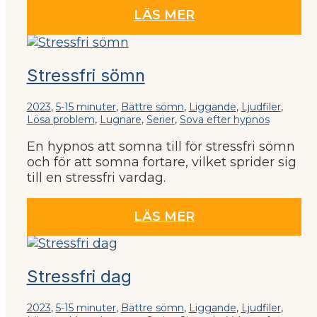
LÄS MER
Stressfri sömn
2023
,
5-15 minuter
,
Bättre sömn
,
Liggande
,
Ljudfiler
,
Lösa problem
,
Lugnare
,
Serier
,
Sova efter hypnos
En hypnos att somna till för stressfri sömn
och för att somna fortare, vilket sprider sig
till en stressfri vardag.
LÄS MER
Stressfri dag
2023
,
5-15 minuter
,
Bättre sömn
,
Liggande
,
Ljudfiler
,