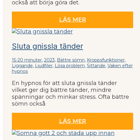
också att börja göra det.
LÄS MER
Sluta gnissla tänder
15-20 minuter
,
2023
,
Bättre sömn
,
Kroppsfunktioner
,
Liggande
,
Ljudfiler
,
Lösa problem
,
Sittande
,
Vaken efter
hypnos
En hypnos för att sluta gnissla tänder
vilket ger dig bättre tänder, mindre
spänningar och minkar stress. Ofta bättre
sömn också
LÄS MER