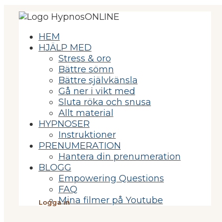
HEM
HJÄLP MED
Stress & oro
Bättre sömn
Bättre självkänsla
Gå ner i vikt med
Sluta röka och snusa
Allt material
HYPNOSER
Instruktioner
PRENUMERATION
Hantera din prenumeration
BLOGG
Empowering Questions
FAQ
Mina filmer på Youtube
Logga in