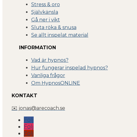
Stress & oro
Självkänsla
Gå ner i vikt
Sluta röka & snusa
Se allt inspelat material
INFORMATION
Vad är hypnos?
Hur fungerar inspelad hypnos?
Vanliga frågor
Om Hyp
nosONLINE
KONTAKT
✉️ jonas@arecoach.se
Följ
Följ
Följ