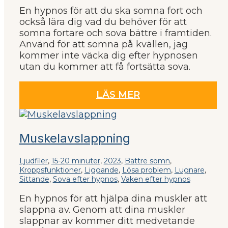
En hypnos för att du ska somna fort och
också lära dig vad du behöver för att
somna fortare och sova bättre i framtiden.
Använd för att somna på kvällen, jag
kommer inte väcka dig efter hypnosen
utan du kommer att få fortsätta sova.
LÄS MER
Muskelavslappning
Ljudfiler
,
15-20 minuter
,
2023
,
Bättre sömn
,
Kroppsfunktioner
,
Liggande
,
Lösa problem
,
Lugnare
,
Sittande
,
Sova efter hypnos
,
Vaken efter hypnos
En hypnos för att hjälpa dina muskler att
slappna av. Genom att dina muskler
slappnar av kommer ditt medvetande