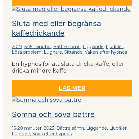
Sluta med eller begränsa
kaffedrickande
2023
,
5-15 minuter
,
Bättre sömn
,
Liggande
,
Ljudfiler
,
Lösa problem
,
Lugnare
,
Sittande
,
Vaken efter hypnos
En hypnos för att sluta dricka kaffe, eller
dricka mindre kaffe
LÄS MER
Somna och sova bättre
15-20 minuter
,
2023
,
Bättre sömn
,
Liggande
,
Ljudfiler
,
Lugnare
,
Sova efter hypnos