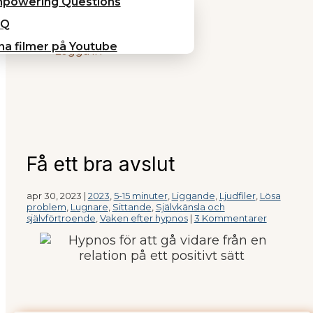
powering Questions
AQ
na filmer på Youtube
Logga in
Få ett bra avslut
apr 30, 2023
|
2023
,
5-15 minuter
,
Liggande
,
Ljudfiler
,
Lösa
problem
,
Lugnare
,
Sittande
,
Självkänsla och
självförtroende
,
Vaken efter hypnos
|
3 Kommentarer