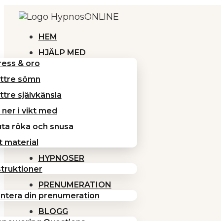
HEM
HJÄLP MED
ress & oro
ttre sömn
ttre självkänsla
 ner i vikt med
uta röka och snusa
lt material
HYPNOSER
struktioner
PRENUMERATION
ntera din prenumeration
BLOGG