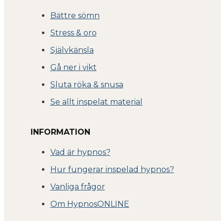
Bättre sömn
Stress & oro
Självkänsla
Gå ner i vikt
Sluta röka & snusa
Se allt inspelat material
INFORMATION
Vad är hypnos?
Hur fungerar inspelad hypnos?
Vanliga frågor
Om Hyp
nosONLINE