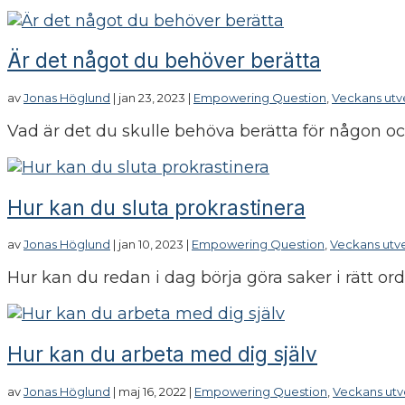
Är det något du behöver berätta
av
Jonas Höglund
|
jan 23, 2023
|
Empowering Question
,
Veckans utv
Vad är det du skulle behöva berätta för någon och 
Hur kan du sluta prokrastinera
av
Jonas Höglund
|
jan 10, 2023
|
Empowering Question
,
Veckans utv
Hur kan du redan i dag börja göra saker i rätt ordn
Hur kan du arbeta med dig själv
av
Jonas Höglund
|
maj 16, 2022
|
Empowering Question
,
Veckans utv