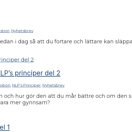
stion
,
Nyhetsbrev
dan i dag så att du fortare och lättare kan släppa
P’s principer del 2
stion
,
NLP's Principer
,
Nyhetsbrev
ån och hur gör den att du mår bättre och om den s
 vara mer gynnsam?
el 1