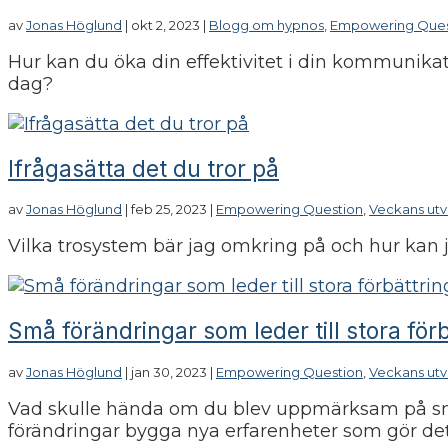
av
Jonas Höglund
|
okt 2, 2023
|
Blogg om hypnos
,
Empowering Ques
Hur kan du öka din effektivitet i din kommunik
dag?
Ifrågasätta det du tror på
av
Jonas Höglund
|
feb 25, 2023
|
Empowering Question
,
Veckans utv
Vilka trosystem bär jag omkring på och hur kan ja
Små förändringar som leder till stora för
av
Jonas Höglund
|
jan 30, 2023
|
Empowering Question
,
Veckans utv
Vad skulle hända om du blev uppmärksam på små f
förändringar bygga nya erfarenheter som gör det 