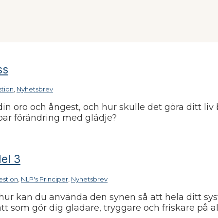
ss
tion
,
Nyhetsbrev
in oro och ångest, och hur skulle det göra ditt liv b
par förändring med glädje?
del 3
stion
,
NLP's Principer
,
Nyhetsbrev
 hur kan du använda den synen så att hela ditt s
tt som gör dig gladare, tryggare och friskare på al