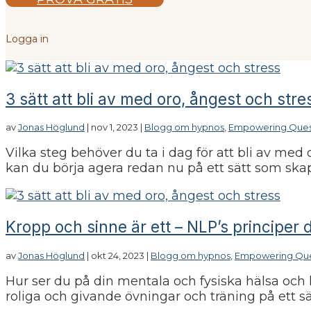
Logga in
3 sätt att bli av med oro, ångest och stre
av
Jonas Höglund
|
nov 1, 2023
|
Blogg om hypnos
,
Empowering Ques
Vilka steg behöver du ta i dag för att bli av med d
kan du börja agera redan nu på ett sätt som ska
Kropp och sinne är ett – NLP’s principer 
av
Jonas Höglund
|
okt 24, 2023
|
Blogg om hypnos
,
Empowering Que
Hur ser du på din mentala och fysiska hälsa och
roliga och givande övningar och träning på ett sä