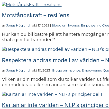
Motståndskraft – resiliens
av
Jonas Höglund
|
okt 17, 2023
|
Blogg om hypnos
,
Empowering Que
Hur kan du bli bättre på att hantera motgångar re
strategier för framtiden?
Respektera andras modell av världen – NL
av
Jonas Höglund
|
okt 10, 2023
|
Blogg om hypnos
,
Empowering Que
Vilken är din modell som du tolkar världen utifr
en modifierad eller en annan som skulle kunna
Kartan är inte världen – NLP’s principer d