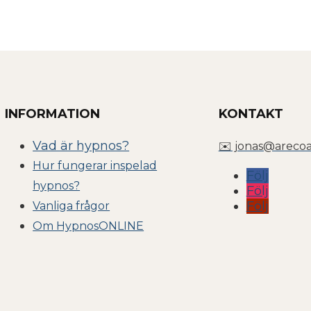
INFORMATION
KONTAKT
Vad är hypnos?
✉️ jonas@arecoa
Hur fungerar inspelad
Följ
hypnos?
Följ
Följ
Vanliga frågor
Om Hyp
nosONLINE