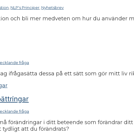
tion
,
NLP's Principer
,
Nyhetsbrev
ation och bli mer medveten om hur du använder m
ecklande fråga
g ifrågasätta dessa på ett sätt som gör mitt liv ri
bättringar
ecklande fråga
örändringar i ditt beteende som förändrar ditt li
tydligt att du förändrats?