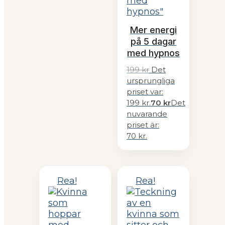
Mer energi
på 5 dagar
med hypnos
199
kr
Det
ursprungliga
priset var:
199 kr.
70
kr
Det
nuvarande
priset är:
70 kr.
Rea!
Rea!