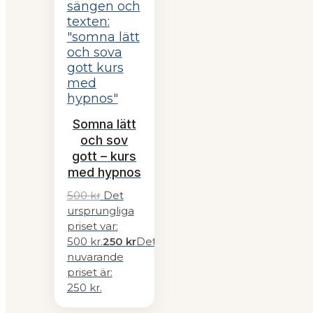
Somna lätt
och sov
gott – kurs
med hypnos
500
kr
Det
ursprungliga
priset var:
500 kr.
250
kr
Det
nuvarande
priset är:
250 kr.