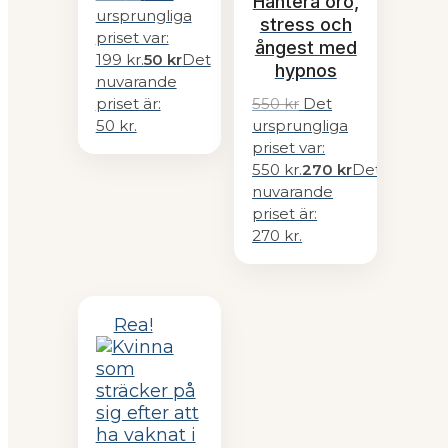
Hantera oro,
ursprungliga
stress och
priset var:
ångest med
199 kr.
50
kr
Det
hypnos
nuvarande
priset är:
550
kr
Det
50 kr.
ursprungliga
priset var:
550 kr.
270
kr
Det
nuvarande
priset är:
270 kr.
Rea!