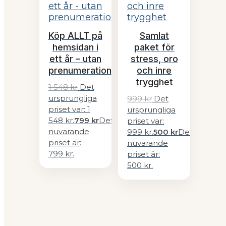
Köp ALLT på
Samlat
hemsidan i
paket för
ett år – utan
stress, oro
prenumeration
och inre
trygghet
1 548
kr
Det
ursprungliga
999
kr
Det
priset var: 1
ursprungliga
548 kr.
799
kr
Det
priset var:
nuvarande
999 kr.
500
kr
Det
priset är:
nuvarande
799 kr.
priset är:
500 kr.