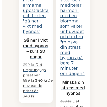
Gå ner i vikt
med hypnos
– kurs 28
dagar
699
kr
Det
ursprungliga
priset var:
699 kr.
340
kr
Det
Minska din
nuvarande
stress med
priset är:
hypnos
340 kr.
350
kr
Det
ursprungliga