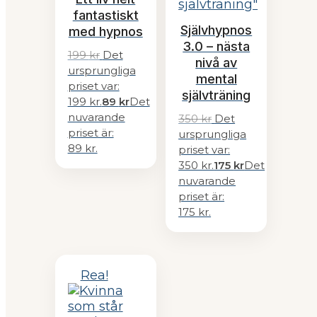
fantastiskt
Självhypnos
med hypnos
3.0 – nästa
199
kr
Det
nivå av
ursprungliga
mental
priset var:
självträning
199 kr.
89
kr
Det
nuvarande
350
kr
Det
priset är:
ursprungliga
89 kr.
priset var:
350 kr.
175
kr
Det
nuvarande
priset är:
175 kr.
Rea!