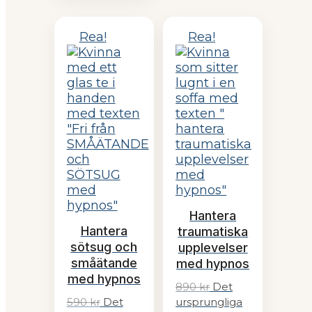
Rea!
Rea!
Hantera
Hantera
traumatiska
sötsug och
upplevelser
småätande
med hypnos
med hypnos
890
kr
Det
590
kr
Det
ursprungliga