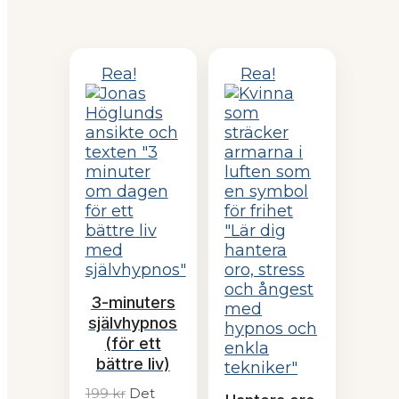
Rea!
Rea!
3-minuters
självhypnos
(för ett
bättre liv)
199
kr
Det