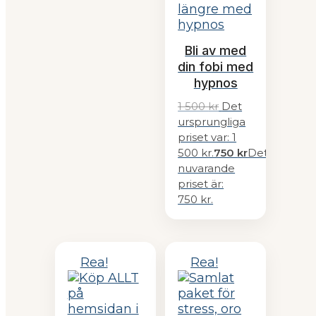
Bli av med
din fobi med
hypnos
1 500
kr
Det
ursprungliga
priset var: 1
500 kr.
750
kr
Det
nuvarande
priset är:
750 kr.
Rea!
Rea!