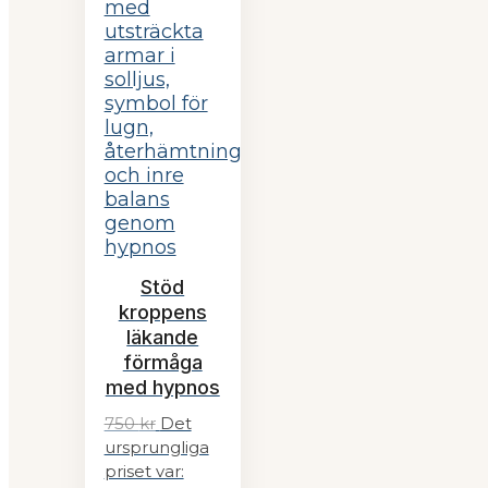
Stöd
kroppens
läkande
förmåga
med hypnos
750
kr
Det
ursprungliga
priset var: