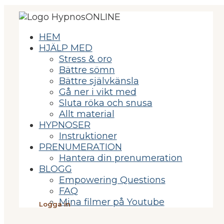
HEM
HJÄLP MED
Stress & oro
Bättre sömn
Bättre självkänsla
Gå ner i vikt med
Sluta röka och snusa
Allt material
HYPNOSER
Instruktioner
PRENUMERATION
Hantera din prenumeration
BLOGG
Empowering Questions
FAQ
Mina filmer på Youtube
Logga in