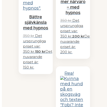
mer närvaro
– med
hypnos
Bättre
350
kr
Det
självkänsla
ursprungliga
med hypnos
priset var:
350
kr
Det
350 kr.
200
kr
Det
ursprungliga
nuvarande
priset var:
priset är:
350 kr.
150
kr
Det
200 kr.
nuvarande
priset är:
150 kr.
Rea!