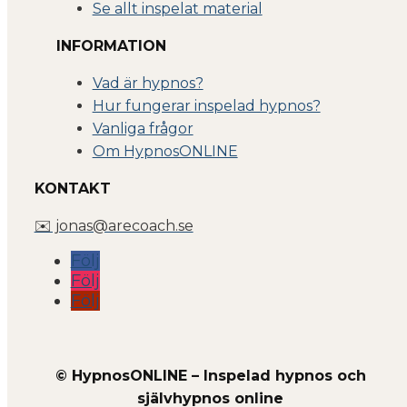
Se allt inspelat material
INFORMATION
Vad är hypnos?
Hur fungerar inspelad hypnos?
Vanliga frågor
Om Hyp
nosONLINE
KONTAKT
✉️ jonas@arecoach.se
Följ
Följ
Följ
© HypnosONLINE – Inspelad hypnos och
självhypnos online