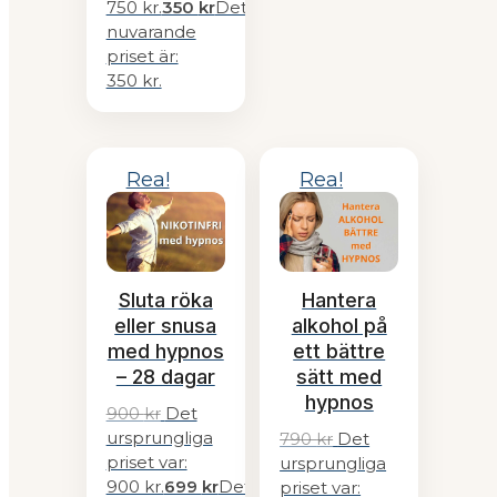
750 kr.
350
kr
Det
nuvarande
priset är:
350 kr.
Rea!
Rea!
Sluta röka
Hantera
eller snusa
alkohol på
med hypnos
ett bättre
– 28 dagar
sätt med
hypnos
900
kr
Det
ursprungliga
790
kr
Det
priset var:
ursprungliga
900 kr.
699
kr
Det
priset var: