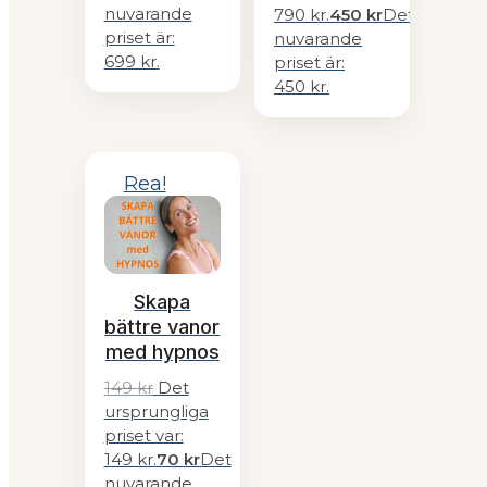
nuvarande
790 kr.
450
kr
Det
priset är:
nuvarande
699 kr.
priset är:
450 kr.
Rea!
Skapa
bättre vanor
med hypnos
149
kr
Det
ursprungliga
priset var:
149 kr.
70
kr
Det
nuvarande