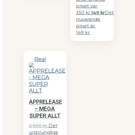
priset var:
350 kr.
149
kr
Det
nuvarande
priset är:
149 kr.
Rea!
APPRELEASE
– MEGA
SUPER ALLT
2 500
kr
Det
ursprungliga