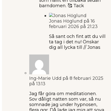
som hållit en tillbaka sedan
barndomen. 🥰 Tack
Jonas Höglund
på 16
februari 2026 på 21:23
Så sant och fint att du vill
ta tag i det nu! Önskar
dig all lycka till // Jonas
Ing-Marie Udd
på 8 februari 2025
på 13:13
Jag får göra om meditationen.
Sov dåligt natten som var, så nu
somnade jag under hypnosen,
flera ggr. Då lade jag mig att sova