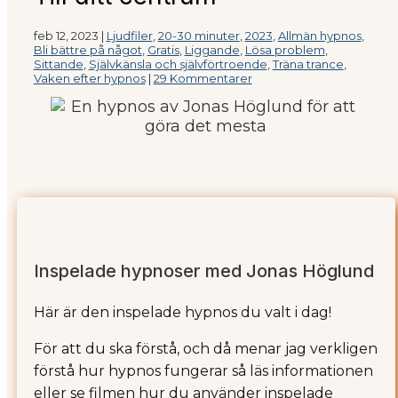
feb 12, 2023
|
Ljudfiler
,
20-30 minuter
,
2023
,
Allmän hypnos
,
Bli bättre på något
,
Gratis
,
Liggande
,
Lösa problem
,
Sittande
,
Självkänsla och självförtroende
,
Träna trance
,
Vaken efter hypnos
|
29 Kommentarer
Inspelade hypnoser med Jonas Höglund
Här är den inspelade hypnos du valt i dag!
För att du ska förstå, och då menar jag verkligen
förstå hur hypnos fungerar så läs informationen
eller se filmen hur du använder inspelade