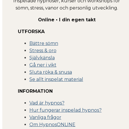
Inspelade hypnoser, kurser och workshops för
sömn, stress, vanor och personlig utveckling.
Online • I din egen takt
UTFORSKA
Bättre sömn
Stress & oro
Självkänsla
Gå ner i vikt
Sluta röka & snusa
Se allt inspelat material
INFORMATION
Vad är hypnos?
Hur fungerar inspelad hypnos?
Vanliga frågor
Om Hyp
nosONLINE